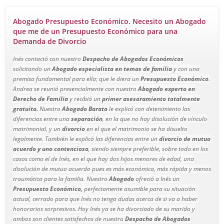
Abogado Presupuesto Económico. Necesito un Abogado
que me de un Presupuesto Económico para una
Demanda de Divorcio
Inés contactó con nuestro
Despacho de Abogados Económicos
solicitando un
Abogado especialista en temas de familia
y con una
premisa fundamental para ella; que le diera un
Presupuesto Económico
.
Andrea se reunió presencialmente con nuestro
Abogado experto en
Derecho de Familia
y recibió un
primer asesoramiento totalmente
gratuito.
Nuestro
Abogado Barato
le explicó con detenimiento las
diferencias entre una
separación
, en la que no hay disolución de vínculo
matrimonial, y un
divorcio
en el que el matrimonio se ha disuelto
legalmente. También le explicó las diferencias entre un
divorcio de mutuo
acuerdo y uno contencioso
, siendo siempre preferible, sobre todo en los
casos como el de Inés, en el que hay dos hijos menores de edad, una
disolución de mutuo acuerdo pues es más económica, más rápida y menos
traumática para la familia. Nuestro
Abogado
ofreció a Inés un
Presupuesto Económico,
perfectamente asumible para su situación
actual, cerrado para que Inés no tenga dudas acerca de si va a haber
honorarios sorpresivos. Hoy Inés ya se ha divorciado de su marido y
ambos son clientes satisfechos de nuestro
Despacho de Abogados