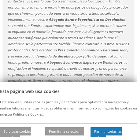
contacto suyos, por lo que iba a ser imposible su localización. También
nos comentó su temor a incurrir en unos gastos de abogado y procurador
que no sirvieran para nada pues el arrendatario estaba ilocalizable.
Inmediatamente nuestro
Abogado Barato Especialista en Desahucios
se reunió con Ramiro explicándole que, legalmente, si se intenta localizar
al inquilino en el domicilio facilitado por éste y la diligencia es negativa,
puede ser notificado judicialmente a través de edictos, por lo que el
desahucio sería perfectamente factible. Ramiro contrató nuestros servicios
profesionales, tras aceptar un
Presupuesto Económico y Personalizado,
y se interpuso la d
emanda de desahucio por falta de pago
. Tal como
había predicho nuestro
Abogado Económico Experto en Desahucios
, la
notificación al inquilino se efectuó a través de edictos y, al no personarse,
se produjo el desahucio y Ramiro pudo tomar posesión de nuevo de su
pequeño local. Gran resultado, otra vez más, el obtenido por nuestro
Despacho de Abogados Económicos
Esta página web usa cookies
Este sitio web utiliza cookies propias y de terceros para optimizar tu navegación y
realizar labores analíticas. Puedes obtener más información o configurar las cookies en
nuestra Política de Cookies.
© 2026 -
Contratar Abogados.
|
Aviso Legal
|
Cookies
| Todos
Solo usar cookies
Permitir la selección
Permitir todas las
los derechos reservados